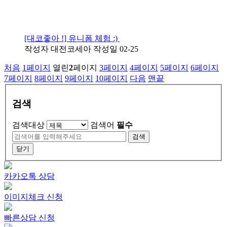
[대코좋아 !] 유니폼 체험 :)
작성자
대전코세아
작성일
02-25
처음
1
페이지
열린
2
페이지
3
페이지
4
페이지
5
페이지
6
페이지
7
페이지
8
페이지
9
페이지
10
페이지
다음
맨끝
검색
검색대상
검색어
필수
검색
닫기
카카오톡 상담
이미지체크 신청
빠른상담 신청