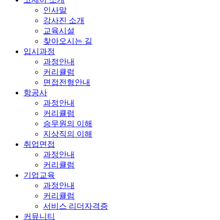
인사말
강사진 소개
교육시설
찾아오시는 길
입시과정
과정안내
커리큘럼
면접전형안내
항공사
과정안내
커리큘럼
승무원의 이해
지상직의 이해
취업면접
과정안내
커리큘럼
기업교육
과정안내
커리큘럼
서비스 리더자격증
커뮤니티