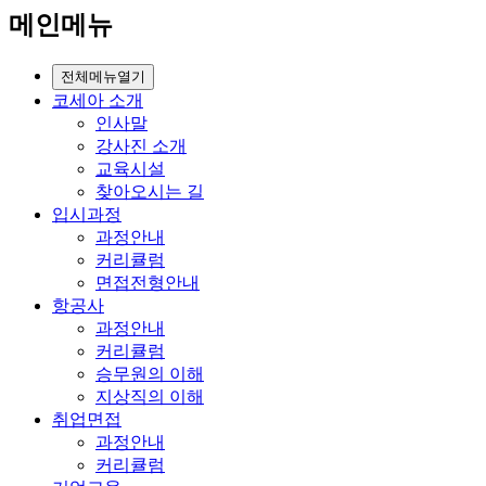
메인메뉴
전체메뉴열기
코세아 소개
인사말
강사진 소개
교육시설
찾아오시는 길
입시과정
과정안내
커리큘럼
면접전형안내
항공사
과정안내
커리큘럼
승무원의 이해
지상직의 이해
취업면접
과정안내
커리큘럼