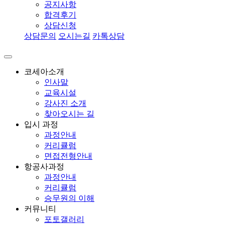
공지사항
합격후기
상담신청
상담문의
오시는길
카톡상담
코세아소개
인사말
교육시설
강사진 소개
찾아오시는 길
입시 과정
과정안내
커리큘럼
면접전형안내
항공사과정
과정안내
커리큘럼
승무원의 이해
커뮤니티
포토갤러리