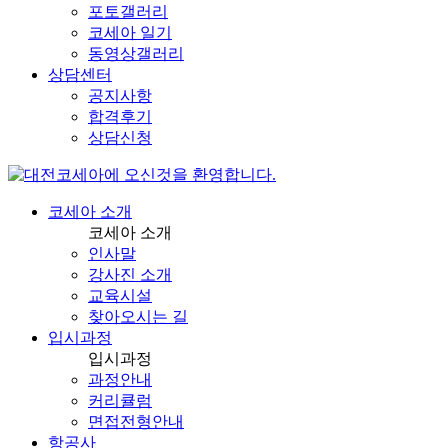
포토갤러리
코세아 일기
동영상갤러리
상담센터
공지사항
합격후기
상담신청
코세아 소개
코세아 소개
인사말
강사진 소개
교육시설
찾아오시는 길
입시과정
입시과정
과정안내
커리큘럼
면접전형안내
항공사