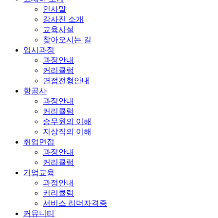
인사말
강사진 소개
교육시설
찾아오시는 길
입시과정
과정안내
커리큘럼
면접전형안내
항공사
과정안내
커리큘럼
승무원의 이해
지상직의 이해
취업면접
과정안내
커리큘럼
기업교육
과정안내
커리큘럼
서비스 리더자격증
커뮤니티